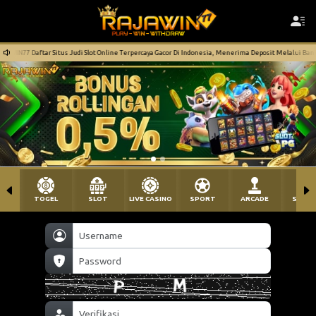
AWIN77 Daftar Situs Judi Slot Online Terpercaya Gacor Di Indonesia, Menerima Deposit Melalui Bank Lo
TOGEL
SLOT
LIVE CASINO
SPORT
ARCADE
SABU