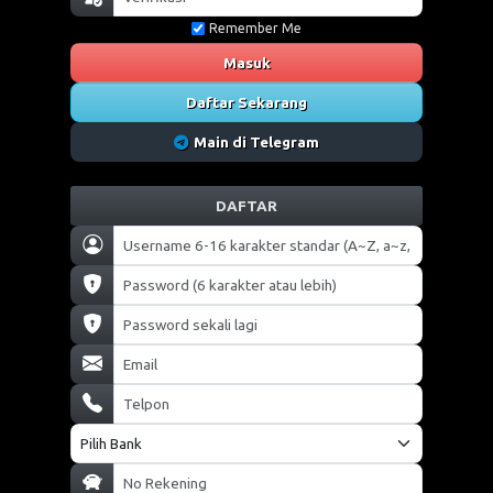
Remember Me
Masuk
Daftar Sekarang
Main di Telegram
DAFTAR