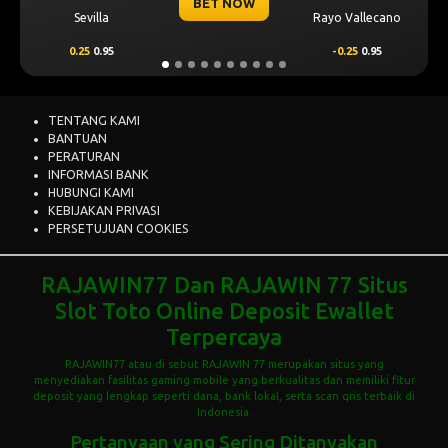
BET NOW
Sevilla
Rayo Vallecano
0.25
0.95
-0.25
0.95
TENTANG KAMI
BANTUAN
PERATURAN
INFORMASI BANK
HUBUNGI KAMI
KEBIJAKAN PRIVASI
PERSETUJUAN COOKIES
RAJAWIN77 Dan RAJAWIN 77 Situs
Slot Toto Online Deposit Ewallet
Terpercaya
RAJAWIN77 atau di sebut RAJAWIN 77 merupakan situs yang
menyediakan fasilitas gaming mobile yang berkualitas dan memiliki fitur
deposit yang lengkap seperti dana, bank lokal, serta scan qris terbaik di
Indonesia.
Pertanyaan yang Sering Ditanyakan